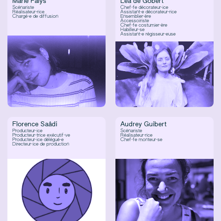
Marie Falys
Léa de Gobert
Scénariste
Chef·fe décorateur·ice
Réalisateur·rice
Assistant·e décorateur·rice
Chargé·e de diffusion
Ensemblier·ère
Accessoiriste
Chef·fe costumier·ère
Habilleur·se
Assistant·e régisseur·euse
Florence Saâdi
Audrey Guibert
Producteur·ice
Scénariste
Producteur·trice exécutif·ve
Réalisateur·rice
Producteur·ice délégué·e
Chef·fe monteur·se
Directeur·ice de production