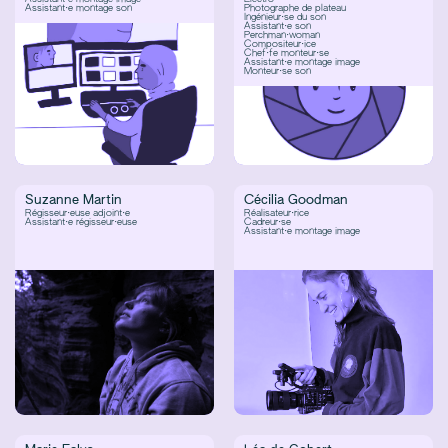
Assistant·e montage son
Photographe de plateau
Ingénieur·se du son
Assistant·e son
Perchman·woman
Compositeur·ice
Chef·fe monteur·se
Assistant·e montage image
Monteur·se son
Suzanne Martin
Cécilia Goodman
Régisseur·euse adjoint·e
Réalisateur·rice
Assistant·e régisseur·euse
Cadreur·se
Assistant·e montage image