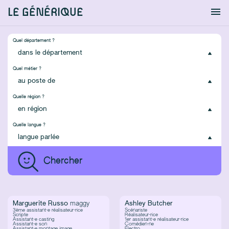
LE GÉNÉRIQUE
Info
S'identifier
Chercher
Quel département ?
Quel métier ?
Quelle région ?
Quelle langue ?
Marguerite Russo
maggy
Ashley Butcher
3ème assistant·e réalisateur·rice
Scénariste
Scripte
Réalisateur·rice
Assistant·e casting
1er assistant·e réalisateur·rice
Assistant·e son
Comédien·ne
Assistant·e montage image
Électro