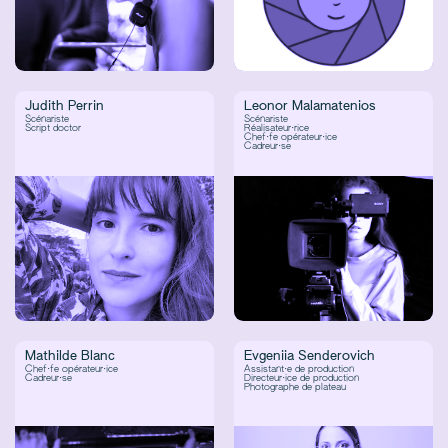
Judith Perrin
Leonor Malamatenios
Scénariste
Scénariste
Script doctor
Réalisateur·rice
Chef·fe opérateur·ice
Cadreur·se
Mathilde Blanc
Evgeniia Senderovich
Chef·fe opérateur·ice
Assistant·e de production
Cadreur·se
Directeur·ice de production
Photographe de plateau