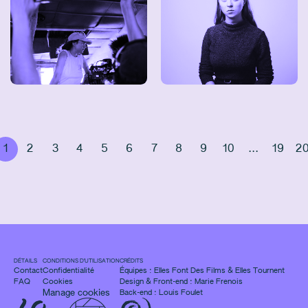
1
2
3
4
5
6
7
8
9
10
...
19
2
DÉTAILS
CONDITIONS D'UTILISATION
CRÉDITS
Contact
Confidentialité
Équipes :
Elles Font Des Films
&
Elles Tournent
FAQ
Cookies
Design & Front-end :
Marie Frenois
Manage cookies
Back-end : Louis Foulet