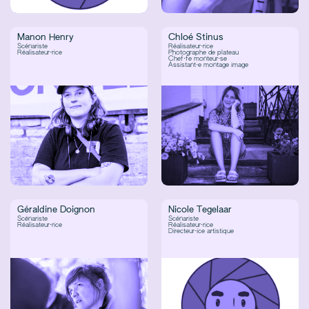
Manon Henry
Chloé Stinus
Scénariste
Réalisateur·rice
Réalisateur·rice
Photographe de plateau
Chef·fe monteur·se
Assistant·e montage image
Géraldine Doignon
Nicole Tegelaar
Scénariste
Scénariste
Réalisateur·rice
Réalisateur·rice
Directeur·ice artistique