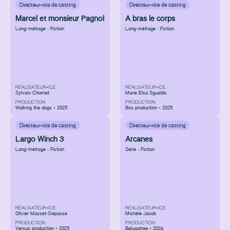
Directeur·rice de casting
Directeur·rice de casting
Marcel et monsieur Pagnol
A bras le corps
Long-métrage : Fiction
Long-métrage : Fiction
RÉALISATEUR•ICE
RÉALISATEUR•ICE
Sylvain Chomet
Marie Elsa Sgualdo
PRODUCTION
PRODUCTION
Walking the dogs • 2025
Box production • 2025
Directeur·rice de casting
Directeur·rice de casting
Largo Winch 3
Arcanes
Long-métrage : Fiction
Série : Fiction
RÉALISATEUR•ICE
RÉALISATEUR•ICE
Olivier Masset-Depasse
Michèle Jacob
PRODUCTION
PRODUCTION
Versus production • 2025
Belugatree • 2024