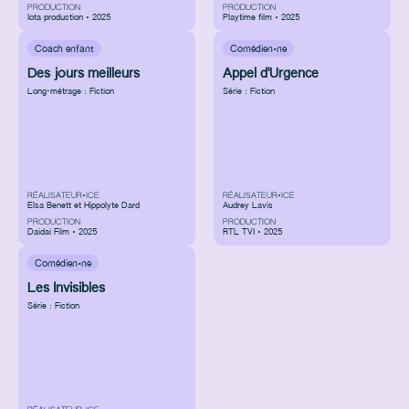
PRODUCTION
PRODUCTION
Iota production • 2025
Playtime film • 2025
Coach enfant
Comédien·ne
Des jours meilleurs
Appel d'Urgence
Long-métrage : Fiction
Série : Fiction
RÉALISATEUR•ICE
RÉALISATEUR•ICE
Elsa Benett et Hippolyte Dard
Audrey Lavis
PRODUCTION
PRODUCTION
Daidai Film • 2025
RTL TVI • 2025
Comédien·ne
Les Invisibles
Série : Fiction