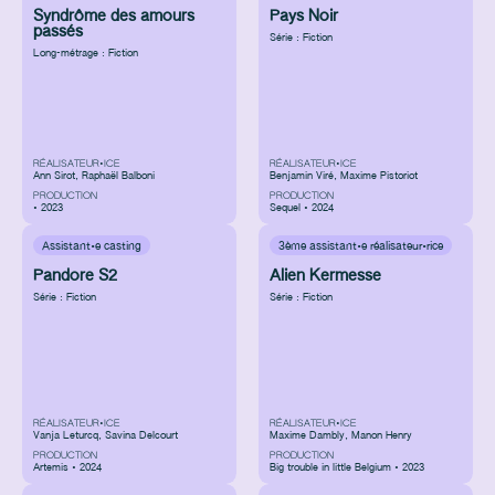
Syndrôme des amours
Pays Noir
passés
Série : Fiction
Long-métrage : Fiction
RÉALISATEUR•ICE
RÉALISATEUR•ICE
Ann Sirot, Raphaël Balboni
Benjamin Viré, Maxime Pistoriot
PRODUCTION
PRODUCTION
• 2023
Sequel • 2024
Assistant·e casting
3ème assistant·e réalisateur·rice
Pandore S2
Alien Kermesse
Série : Fiction
Série : Fiction
RÉALISATEUR•ICE
RÉALISATEUR•ICE
Vanja Leturcq, Savina Delcourt
Maxime Dambly, Manon Henry
PRODUCTION
PRODUCTION
Artemis • 2024
Big trouble in little Belgium • 2023