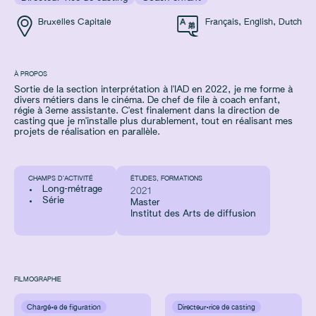
Bruxelles Capitale
Français
,
English
,
Dutch
À PROPOS
Sortie de la section interprétation à l'IAD en 2022, je me forme à
divers métiers dans le cinéma. De chef de file à coach enfant,
régie à 3eme assistante. C'est finalement dans la direction de
casting que je m'installe plus durablement, tout en réalisant mes
projets de réalisation en parallèle.
CHAMPS D’ACTIVITÉ
ÉTUDES, FORMATIONS
Long-métrage
2021
Série
Master
Institut des Arts de diffusion
FILMOGRAPHIE
Chargé·e de figuration
Directeur·rice de casting