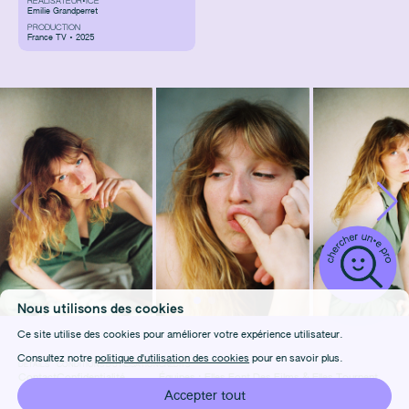
RÉALISATEUR•ICE
Emilie Grandperret
PRODUCTION
France TV • 2025
Nous utilisons des cookies
Ce site utilise des cookies pour améliorer votre expérience utilisateur.
Consultez notre
politique d'utilisation des cookies
pour en savoir plus.
DÉTAILS
CONDITIONS D'UTILISATION
CRÉDITS
Contact
Confidentialité
Équipes :
Elles Font Des Films
&
Elles Tournent
FAQ
Cookies
Design & Front-end :
Marie Frenois
Accepter tout
Manage cookies
Back-end : Louis Foulet