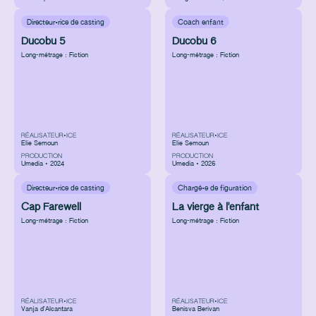
Directeur·rice de casting
Coach enfant
Ducobu 5
Ducobu 6
Long-métrage : Fiction
Long-métrage : Fiction
RÉALISATEUR•ICE
RÉALISATEUR•ICE
Elie Semoun
Elie Semoun
PRODUCTION
PRODUCTION
Umedia • 2024
Umedia • 2026
Directeur·rice de casting
Chargé·e de figuration
Cap Farewell
La vierge à l'enfant
Long-métrage : Fiction
Long-métrage : Fiction
RÉALISATEUR•ICE
RÉALISATEUR•ICE
Vanja d'Alcantara
Benisva Berivan