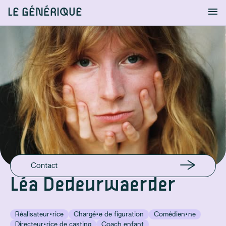
LE GÉNÉRIQUE
Info
S'identifier
Chercher
EN LIGNE
Site Pro
EMAIL
leadede@hotmail.com
GSM
+32493357236
Contact
Léa Dedeurwaerder
Réalisateur·rice
Chargé·e de figuration
Comédien·ne
Directeur·rice de casting
Coach enfant