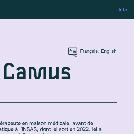
Info
Français
,
English
e Camus
hérapeute en maison médicale, avant de
ique à l’INSAS, dont iel sort en 2022. Iel a