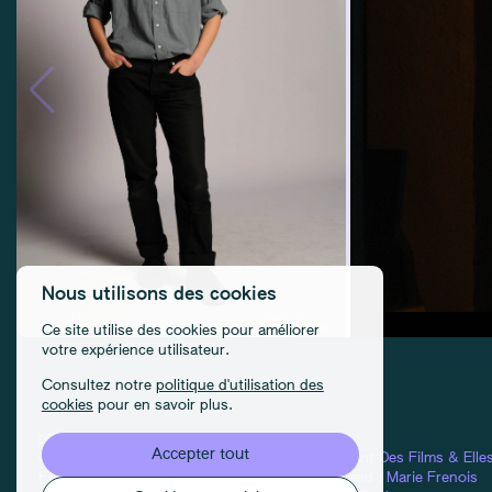
Nous utilisons des cookies
Ce site utilise des cookies pour améliorer
votre expérience utilisateur.
Consultez notre
politique d'utilisation des
cookies
pour en savoir plus.
DÉTAILS
CONDITIONS D'UTILISATION
CRÉDITS
Accepter tout
Contact
Confidentialité
Équipes :
Elles Font Des Films
&
Elle
FAQ
Cookies
Design & Front-end :
Marie Frenois