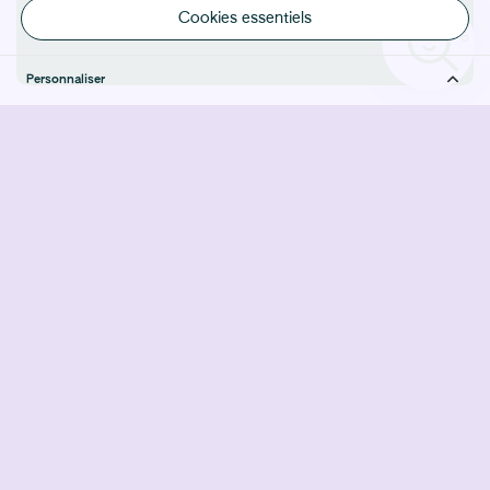
Cookies essentiels
Personnaliser
Le Générique met en avant les femmes*, les
personnes transgenres et les personnes non-binaires
travaillant dans le Cinéma et l'Audiovisuel belge. Son
objectif est de valoriser ces travailleur·euse·x·s
encore trop souvent invisibilisé·e·x·s ainsi que leurs
créations.
L'accès aux profils est ouvert à tou·te·x·s les
professionnel·le·x·s afin de constituer des équipes
plus inclusives et plus diversifiées.
*comprend toute personne qui s’identifie en tant que femme
Rejoindre le Générique