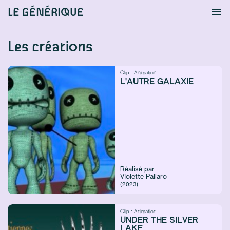
LE GÉNÉRIQUE
Info
S'identifier
Chercher
Les créations
Clip :
Animation
L'AUTRE GALAXIE
Réalisé par
Violette Pallaro
(2023)
Clip :
Animation
UNDER THE SILVER
LAKE