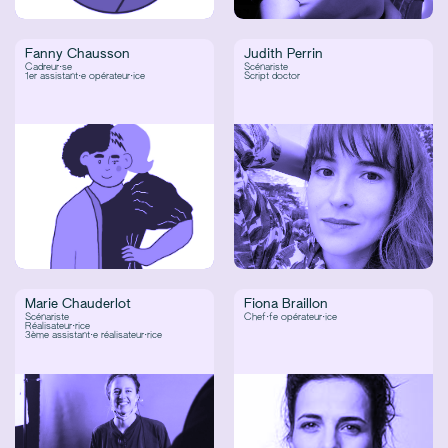
Fanny Chausson
Judith Perrin
Cadreur·se
Scénariste
1er assistant·e opérateur·ice
Script doctor
Marie Chauderlot
Fiona Braillon
Scénariste
Chef·fe opérateur·ice
Réalisateur·rice
3ème assistant·e réalisateur·rice