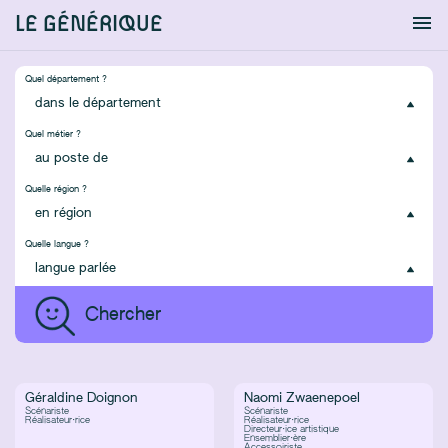
LE GÉNÉRIQUE
Info
S'identifier
Chercher
Quel département ?
Quel métier ?
Quelle région ?
Quelle langue ?
Géraldine Doignon
Naomi Zwaenepoel
Scénariste
Scénariste
Réalisateur·rice
Réalisateur·rice
Directeur·ice artistique
Ensemblier·ère
Accessoiriste