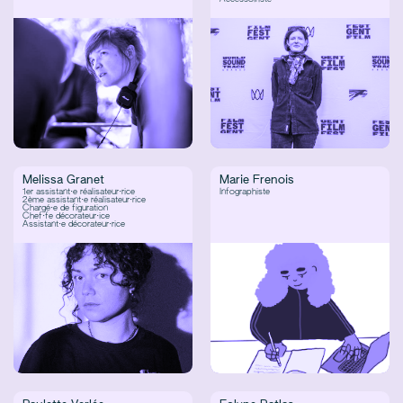
Melissa Granet
Marie Frenois
1er assistant·e réalisateur·rice
Infographiste
2ème assistant·e réalisateur·rice
Chargé·e de figuration
Chef·fe décorateur·ice
Assistant·e décorateur·rice