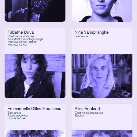
Tabatha Duval
Nina Vanspranghe
Chef·fe monteur·se
Scénariste
Assistant·e montage image
Monteur·se son direct
Monteur·se son
Emmanuelle Gilles-Rousseau
Alice Vouland
Scénariste
Chef·fe opérateur·ice
Réalisateur·rice
Électro
Comédien·ne