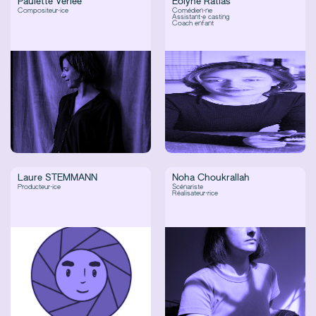
Paulette Verlée
Eolyne Ratlas
Compositeur·ice
Comédien·ne
Assistant·e casting
Coach enfant
Laure STEMMANN
Noha Choukrallah
Producteur·ice
Scénariste
Réalisateur·rice