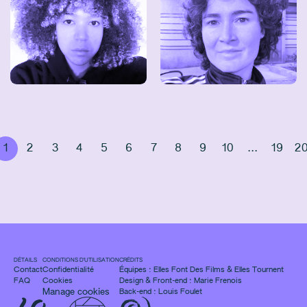
1
2
3
4
5
6
7
8
9
10
...
19
2
DÉTAILS
CONDITIONS D'UTILISATION
CRÉDITS
Contact
Confidentialité
Équipes :
Elles Font Des Films
&
Elles Tournent
FAQ
Cookies
Design & Front-end :
Marie Frenois
Manage cookies
Back-end : Louis Foulet