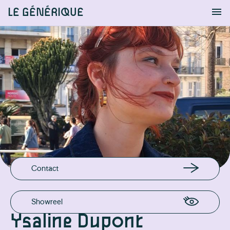
LE GÉNÉRIQUE
Info
S'identifier
Chercher
EMAIL
ysaline.dupont@posteo.net
Contact
Showreel
Ysaline Dupont