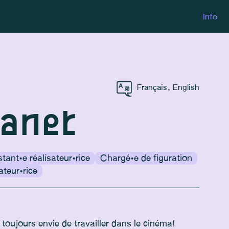
Info
Français
,
English
ranet
tant·e réalisateur·rice
Chargé·e de figuration
ateur·rice
 toujours envie de travailler dans le cinéma!