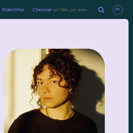
S'identifier
Chercher
EMAIL
melissagranet@hotmail.fr
GSM
0494412157