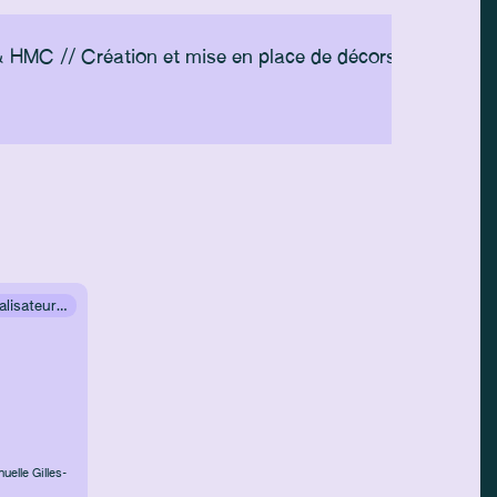
 & HMC // Création et mise en place de décors à partir d'
2ème assistant·e réalisateur·rice
elle Gilles-