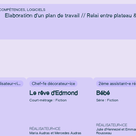
COMPÉTENCES, LOGICIELS
Elaboration d'un plan de travail // Relai entre plateau
1er assistant·e réalisateur·rice
Chef·fe décorateur·ice
Le rêve d'Edmond
Bébé
Court-métrage : Fiction
Série : Fiction
RÉALISATEUR•ICE
RÉALISATEUR•ICE
Julie d’Hennezel et Emmanu
Maria Audras et Mercedes Audras
Rousseau