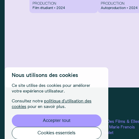
PRODUCTION
PRODUCTION
Film étudiant • 2024
Autoproduction • 2024
Nous utilisons des cookies
Ce site utilise des cookies pour améliorer
votre expérience utilisateur.
Consultez notre
politique d'utilisation des
cookies
pour en savoir plus.
DÉTAILS
CONDITIONS D'UTILISATION
CRÉDITS
Accepter tout
Contact
Confidentialité
Équipes :
Elles Font Des Films
&
Elle
FAQ
Cookies
Design & Front-end :
Marie Frenois
Manage cookies
Back-end : Louis Foulet
Cookies essentiels