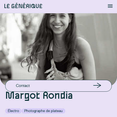
LE GÉNÉRIQUE
Info
S'identifier
Chercher
EN LIGNE
Instagram
EMAIL
margotrondia@gmail.com
Contact
Margot Rondia
Électro
Photographe de plateau