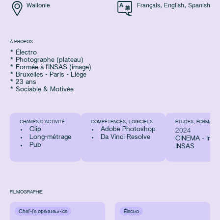
Wallonie
Français
,
English
,
Spanish
À PROPOS
* Électro
* Photographe (plateau)
* Formée à l'INSAS (image)
* Bruxelles - Paris - Liège
* 23 ans
* Sociable & Motivée
CHAMPS D’ACTIVITÉ
COMPÉTENCES, LOGICIELS
ÉTUDES, FORMATIO
Clip
Adobe Photoshop
2024
Long-métrage
Da Vinci Resolve
CINEMA - Image
Pub
INSAS
FILMOGRAPHIE
Chef·fe opérateur·ice
Électro