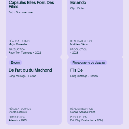
Capsules Elles Font Des
Extendo
Films
Clip : Fiction
Pub : Documentaire
RÉALISATEUR•ICE
RÉALISATEUR•ICE
Maya Duverdier
Mathieu César
PRODUCTION
PRODUCTION
Paye Ton Tournage • 2022
• 2023
Électro
Photographe de plateau
De l'art ou du Machond
Fils De
Long-métrage : Fiction
Long-métrage : Fiction
RÉALISATEUR•ICE
RÉALISATEUR•ICE
Stefan Liberski
Carlos Abascal Peiró
PRODUCTION
PRODUCTION
Artemis • 2023
Fair Play Production • 2024