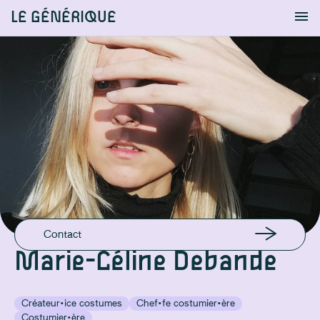
LE GÉNÉRIQUE
Info
S'identifier
Chercher
EN LIGNE
Instagram
Instagram
EMAIL
mariecelinedebande@gmail.com
Contact
Marie-Céline Debande
Créateur·ice costumes
Chef·fe costumier·ère
Costumier·ère