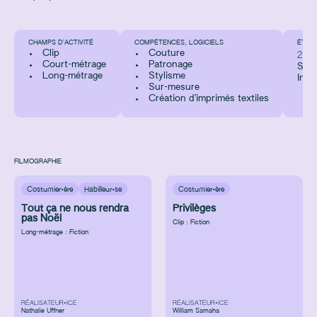
CHAMPS D’ACTIVITÉ
COMPÉTENCES, LOGICIELS
ÉTUD
Clip
Couture
201
Court-métrage
Patronage
Styl
Long-métrage
Stylisme
Inst
Sur-mesure
Création d'imprimés textiles
FILMOGRAPHIE
Costumier·ère
Habilleur·se
Costumier·ère
Tout ça ne nous rendra
Privilèges
pas Noël
Clip : Fiction
Long-métrage : Fiction
RÉALISATEUR•ICE
RÉALISATEUR•ICE
Nathalie Uffner
William Samaha