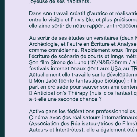
joyeuse de ses habitants.
Dans son travail créatif d’autrice et réalisatr
entre le visible et l’invisible, et plus précis
elle aime sortir de notre rapport anthropoce
Au sortir de ses études universitaires (deux Ma
Archéologie, et l’autre en Écriture et Analys
comme comédienne. Rapidement sous l’impuls
l’écriture de scénario de courts et longs mét
Son film Sirène de Lune (15’/N&B/35mm / ai
festivals internationaux dont aux USA au TR
Actuellement elle travaille sur le développe
 Mon Jaco (conte fantastique biotique) : film 
part en croisade pour sauver son ami centena
 Anticipation’s Thérapy (huis-clos fantastiq
a-t-elle une seconde chance ?
Active dans les fédérations professionnelles
Cinéma avec des réalisateurs internationaux
(Association des Réalisateur/trices de Fil
Auteurs et Interprètes), elle a également é