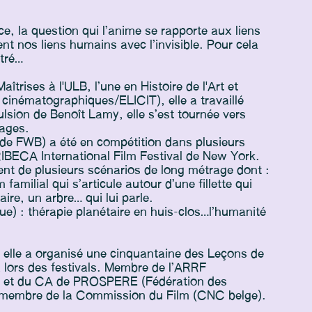
ice, la question qui l’anime se rapporte aux liens
ément nos liens humains avec l’invisible. Pour cela
ntré…
îtrises à l'ULB, l’une en Histoire de l'Art et
e cinématographiques/ELICIT), elle a travaillé
ion de Benoît Lamy, elle s’est tournée vers
rages.
de FWB) a été en compétition dans plusieurs
IBECA International Film Festival de New York.
ment de plusieurs scénarios de long métrage dont :
familial qui s’articule autour d’une fillette qui
ire, un arbre… qui lui parle.
ue) : thérapie planétaire en huis-clos…l’humanité
, elle a organisé une cinquantaine des Leçons de
 lors des festivals. Membre de l’ARRF
ms) et du CA de PROSPERE (Fédération des
té membre de la Commission du Film (CNC belge).