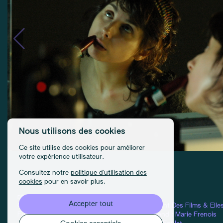
Nous utilisons des cookies
Ce site utilise des cookies pour améliorer
votre expérience utilisateur.
Consultez notre
politique d'utilisation des
cookies
pour en savoir plus.
DÉTAILS
CONDITIONS D'UTILISATION
CRÉDITS
Accepter tout
Contact
Confidentialité
Équipes :
Elles Font Des Films
&
Elle
FAQ
Cookies
Design & Front-end :
Marie Frenois