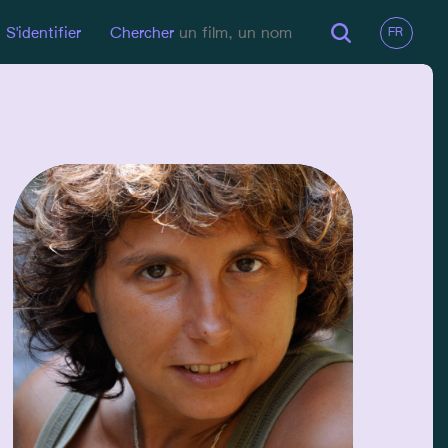
S'identifier
Chercher
EN LIGNE
Site perso
Site perso
EMAIL
psychepiras69@gmail.com
GSM
+32 479 200 169