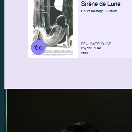
Sirène de Lune
Court-métrage : Fiction
RÉALISATEUR•ICE
Psyché PIRAS
2006