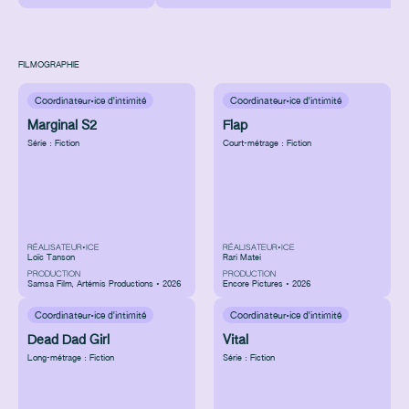
FILMOGRAPHIE
Coordinateur·ice d'intimité
Coordinateur·ice d'intimité
Marginal S2
Flap
Série : Fiction
Court-métrage : Fiction
RÉALISATEUR•ICE
RÉALISATEUR•ICE
Loïc Tanson
Rari Matei
PRODUCTION
PRODUCTION
Samsa Film
,
Artémis Productions • 2026
Encore Pictures • 2026
Coordinateur·ice d'intimité
Coordinateur·ice d'intimité
Dead Dad Girl
Vital
Long-métrage : Fiction
Série : Fiction