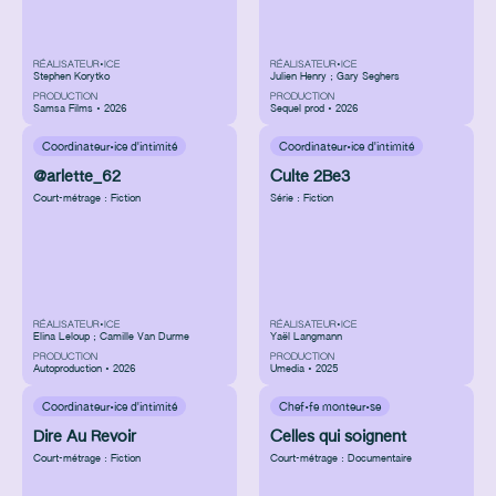
RÉALISATEUR•ICE
RÉALISATEUR•ICE
Stephen Korytko
Julien Henry ; Gary Seghers
PRODUCTION
PRODUCTION
Samsa Films • 2026
Sequel prod • 2026
Coordinateur·ice d'intimité
Coordinateur·ice d'intimité
@arlette_62
Culte 2Be3
Court-métrage : Fiction
Série : Fiction
RÉALISATEUR•ICE
RÉALISATEUR•ICE
Elina Leloup ; Camille Van Durme
Yaël Langmann
PRODUCTION
PRODUCTION
Autoproduction • 2026
Umedia • 2025
Coordinateur·ice d'intimité
Chef·fe monteur·se
Dire Au Revoir
Celles qui soignent
Court-métrage : Fiction
Court-métrage : Documentaire