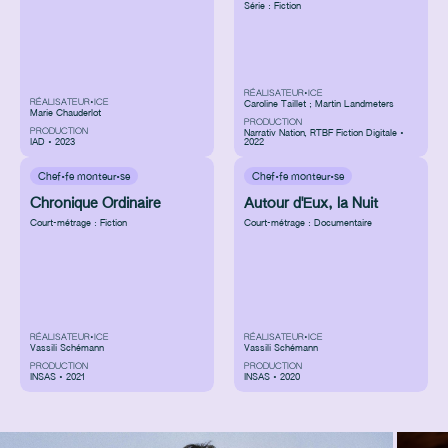
Série : Fiction
RÉALISATEUR•ICE
RÉALISATEUR•ICE
Caroline Taillet ; Martin Landmeters
Marie Chauderlot
PRODUCTION
PRODUCTION
Narrativ Nation
,
RTBF Fiction Digitale •
IAD • 2023
2022
Chef·fe monteur·se
Chef·fe monteur·se
Chronique Ordinaire
Autour d'Eux, la Nuit
Court-métrage : Fiction
Court-métrage : Documentaire
RÉALISATEUR•ICE
RÉALISATEUR•ICE
Vassili Schémann
Vassili Schémann
PRODUCTION
PRODUCTION
INSAS • 2021
INSAS • 2020