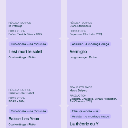
RÉALISATEUR•ICE
RÉALISATEUR•ICE
Ila Pittaluga
Diane Ntahimpera
PRODUCTION
PRODUCTION
Enfant Terrible Films • 2025
Supernova Film Lab • 2024
Coordinateur·ice d'intimité
Assistant·e montage image
Il est mort le soleil
Vermiglio
Court-métrage : Fiction
Long-métrage : Fiction
RÉALISATEUR•ICE
RÉALISATEUR•ICE
Maura Delpero
Céleste Dollet-Galliot
PRODUCTION
PRODUCTION
Cinedora
,
Charades
,
Versus Production
,
INSAS • 2024
Rai Cinema • 2024
Coordinateur·ice d'intimité
Chef·fe monteur·se
Assistant·e montage image
Baisse Les Yeux
La théorie du Y
Court-métrage : Fiction