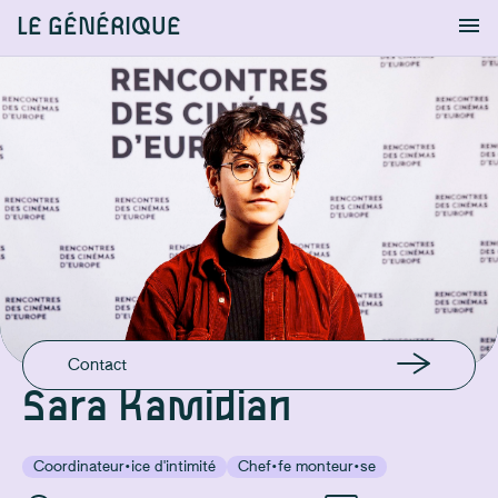
LE GÉNÉRIQUE
Info
S'identifier
Chercher
EMAIL
sara.kamidian@gmail.com
GSM
+33651185899
Contact
Sara Kamidian
Coordinateur·ice d'intimité
Chef·fe monteur·se