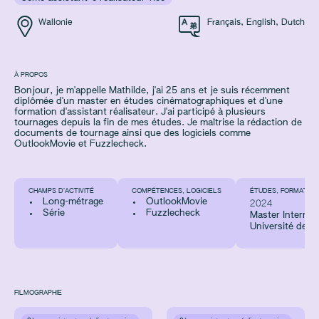
Wallonie
Français
,
English
,
Dutch
À PROPOS
Bonjour, je m'appelle Mathilde, j'ai 25 ans et je suis récemment
diplômée d'un master en études cinématographiques et d'une
formation d'assistant réalisateur. J'ai participé à plusieurs
tournages depuis la fin de mes études. Je maîtrise la rédaction de
documents de tournage ainsi que des logiciels comme
OutlookMovie et Fuzzlecheck.
CHAMPS D’ACTIVITÉ
COMPÉTENCES, LOGICIELS
ÉTUDES, FORMATION
Long-métrage
OutlookMovie
2024
Série
Fuzzlecheck
Master Internat
Université de L
FILMOGRAPHIE