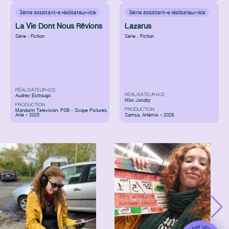
3ème assistant·e réalisateur·rice
3ème assistant·e réalisateur·rice
La Vie Dont Nous Rêvions
Lazarus
Série : Fiction
Série : Fiction
RÉALISATEUR•ICE
RÉALISATEUR•ICE
Audrey Estrougo
Max Jacoby
PRODUCTION
PRODUCTION
Mandarin Television
,
PSB - Scope Pictures
,
Arte • 2025
Samsa
,
Artémis • 2026