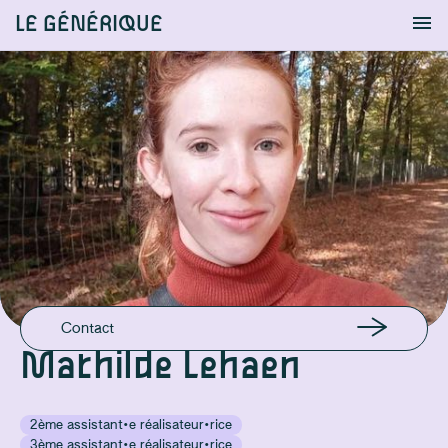
LE GÉNÉRIQUE
Info
S'identifier
Chercher
EMAIL
mathilde.lehaen@gmail.com
Contact
Mathilde Lehaen
2ème assistant·e réalisateur·rice
3ème assistant·e réalisateur·rice