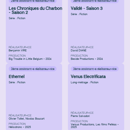
2ème assistant·e réalisateur·rice
3ème assistant·e réalisateur·rice
Les Chroniques du Charbon
Validé - Saison 3
- Saison 2
Série : Fiction
Série : Fiction
RÉALISATEUR•ICE
RÉALISATEUR•ICE
Benjamin VIRE
David DIANE
PRODUCTION
PRODUCTION
Big Trouble in Little Belgium • 2024
Beside Productions • 2024
3ème assistant·e réalisateur·rice
3ème assistant·e réalisateur·rice
Ethernel
Venus Electrificata
Série : Fiction
Long-métrage : Fiction
RÉALISATEUR•ICE
RÉALISATEUR•ICE
Pierre Salvadori
Olivier Tollet, Nicolas Boucart
PRODUCTION
PRODUCTION
Versus Productions
,
Les films Pelléas •
Hélicotronc • 2025
2025