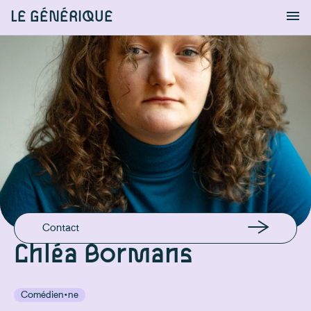
LE GÉNÉRIQUE
Info
S'identifier
Chercher
EN LIGNE
Instagram
EMAIL
chlea.bormans@hotmail.com
GSM
+32492044531
Contact
Chléa Bormans
Comédien·ne