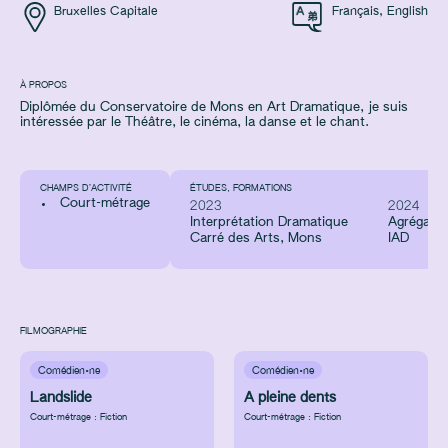
Bruxelles Capitale
Français
,
English
À PROPOS
Diplômée du Conservatoire de Mons en Art Dramatique, je suis
intéressée par le Théâtre, le cinéma, la danse et le chant.
CHAMPS D’ACTIVITÉ
ÉTUDES, FORMATIONS
Court-métrage
2023
2024
Interprétation Dramatique
Agrégatio
Carré des Arts, Mons
IAD
FILMOGRAPHIE
Comédien·ne
Comédien·ne
Landslide
A pleine dents
Court-métrage : Fiction
Court-métrage : Fiction