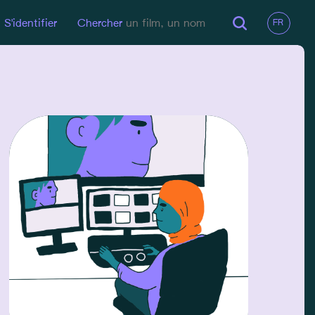
S'identifier
Chercher
EN LIGNE
Site Pro
EMAIL
mathilde.bernet@gmail.com