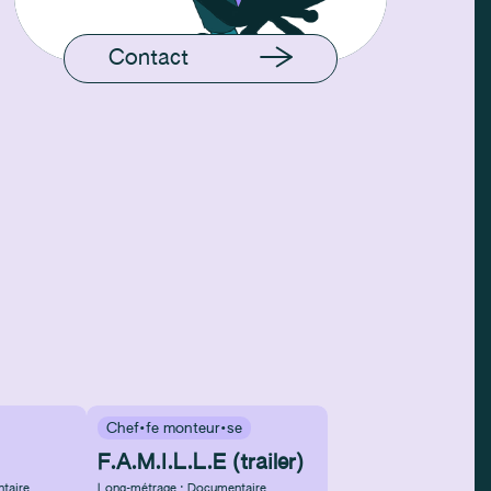
Contact
Chef·fe monteur·se
F.A.M.I.L.L.E (trailer)
taire
Long-métrage : Documentaire