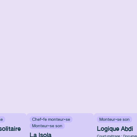
se
Chef·fe monteur·se
Monteur·se son
Monteur·se son
olitaire
Logique Abdi
La Isola
Court-métrage : Documen