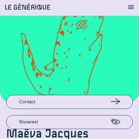
LE GÉNÉRIQUE
Info
S'identifier
Chercher
EN LIGNE
Site Pro
Instagram
Vimeo
EMAIL
maevajac@gmail.com
Contact
Showreel
Maëva Jacques