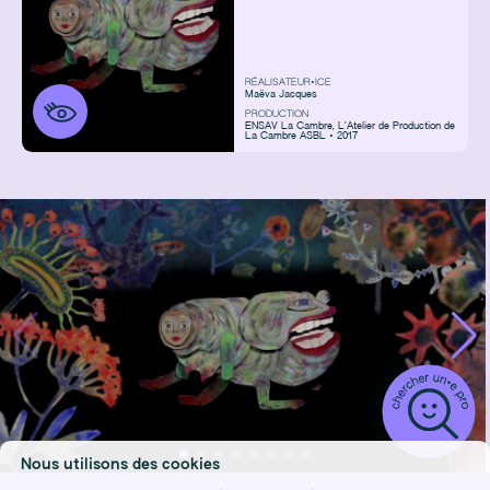
RÉALISATEUR•ICE
Maëva Jacques
PRODUCTION
ENSAV La Cambre
,
L'Atelier de Production de
La Cambre ASBL • 2017
Nous utilisons des cookies