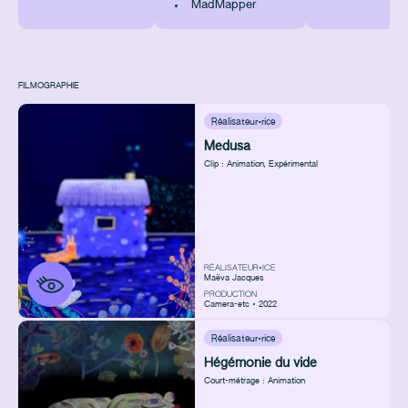
MadMapper
FILMOGRAPHIE
Réalisateur·rice
Medusa
Clip : Animation
,
Expérimental
RÉALISATEUR•ICE
Maëva Jacques
PRODUCTION
Camera-etc • 2022
Réalisateur·rice
Hégémonie du vide
Court-métrage : Animation