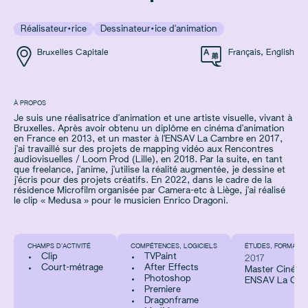
Réalisateur·rice
Dessinateur·ice d'animation
Bruxelles Capitale
Français
,
English
À PROPOS
Je suis une réalisatrice d'animation et une artiste visuelle, vivant à
Bruxelles. Après avoir obtenu un diplôme en cinéma d'animation
en France en 2013, et un master à l'ENSAV La Cambre en 2017,
j'ai travaillé sur des projets de mapping vidéo aux Rencontres
audiovisuelles / Loom Prod (Lille), en 2018. Par la suite, en tant
que freelance, j'anime, j'utilise la réalité augmentée, je dessine et
j'écris pour des projets créatifs. En 2022, dans le cadre de la
résidence Microfilm organisée par Camera-etc à Liège, j'ai réalisé
le clip « Medusa » pour le musicien Enrico Dragoni.
CHAMPS D’ACTIVITÉ
COMPÉTENCES, LOGICIELS
ÉTUDES, FORMATIO
Clip
TVPaint
2017
Court-métrage
After Effects
Master Cinéma
Photoshop
ENSAV La Cam
Premiere
Dragonframe