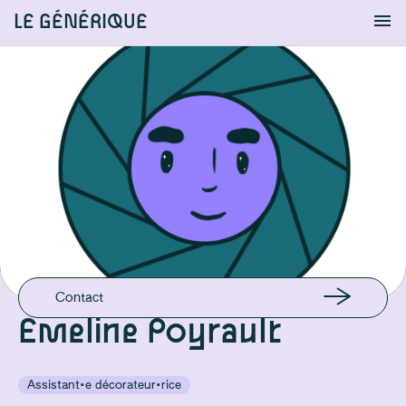
LE GÉNÉRIQUE
Info
S'identifier
Chercher
EMAIL
emeline.poyrault@gmail.com
Contact
Emeline Poyrault
Assistant·e décorateur·rice