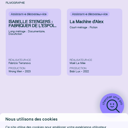
FILMOGRAPHIE
Assistant·e décorateur·rice
Assistant·e décorateur·rice
ISABELLE STENGERS :
La Machine d'Alex
FABRIQUER DE L'ESPOIR
Court-métrage : Fiction
AU BORD DU GOUFFRE
Long-métrage : Documentaire
,
Docufiction
RÉALISATEUR•ICE
RÉALISATEUR•ICE
Fabrizio Terranova
Maël Le Mée
PRODUCTION
PRODUCTION
Wrong Men • 2023
Bobi Lux • 2022
Nous utilisons des cookies
Ce site utilise des cookies pour améliorer votre expérience utilisateur.