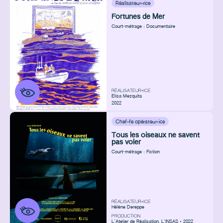
Réalisateur·rice
Fortunes de Mer
Court-métrage : Documentaire
RÉALISATEUR•ICE
Elisa Mezquita
2022
Chef·fe opérateur·ice
Tous les oiseaux ne savent
pas voler
Court-métrage : Fiction
RÉALISATEUR•ICE
Hélène Dereppe
PRODUCTION
L'Atelier de Réalisation
,
L'INSAS • 2022