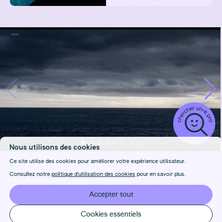
Nous utilisons des cookies
Ce site utilise des cookies pour améliorer votre expérience utilisateur.
Consultez notre
politique d'utilisation des cookies
pour en savoir plus.
DÉTAILS
CONDITIONS D'UTILISATION
CRÉDITS
Contact
Confidentialité
Équipes :
Elles Font Des Films
&
Elles Tournent
FAQ
Cookies
Design & Front-end :
Marie Frenois
Accepter tout
Manage cookies
Back-end : Louis Foulet
Cookies essentiels