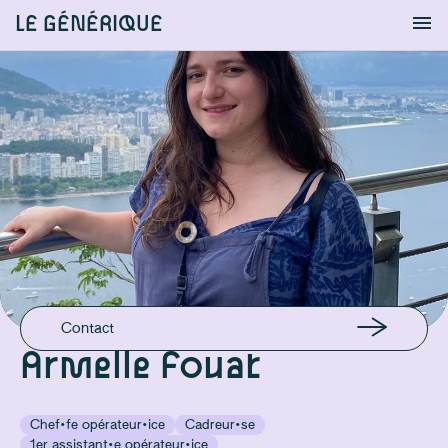
LE GÉNÉRIQUE
Info
S'identifier
Chercher
EMAIL
armelle.fouat@hotmail.be
GSM
+32478330220
Contact
Armelle Fouat
Chef·fe opérateur·ice
Cadreur·se
1er assistant·e opérateur·ice