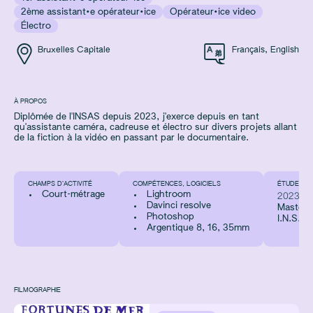
2ème assistant·e opérateur·ice
Opérateur·ice video
Électro
Bruxelles Capitale
Français
,
English
À PROPOS
Diplômée de l'INSAS depuis 2023, j'exerce depuis en tant
qu'assistante caméra, cadreuse et électro sur divers projets allant
de la fiction à la vidéo en passant par le documentaire.
CHAMPS D’ACTIVITÉ
COMPÉTENCES, LOGICIELS
ÉTUDES, F
Court-métrage
Lightroom
2023
Davinci resolve
Master 
Photoshop
I.N.S.A.
Argentique 8, 16, 35mm
FILMOGRAPHIE