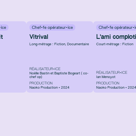
·ice
Chef·fe opérateur·ice
Chef·fe opérateur·i
it
Vitrival
L'ami comploti
Long-métrage : Fiction
,
Documentaire
Court-métrage : Fiction
RÉALISATEUR•ICE
RÉALISATEUR•ICE
Noëlle Bastin et Baptiste Bogeart ( co-
chef op)
Ian Menoyot
PRODUCTION
PRODUCTION
Naoko Production • 2024
Naoko Production • 202