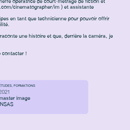
heffe opératrice de court-métrage de fiction et
e.com/cinematographer/im ) et assistante
pes en tant que technicienne pour pouvoir offrir
lité.
raconte une histoire et que, derrière la caméra, je
 contacter !
ÉTUDES, FORMATIONS
2021
master image
INSAS