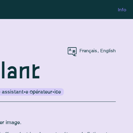
Info
Français
,
English
lant
assistant·e opérateur·ice
er image.