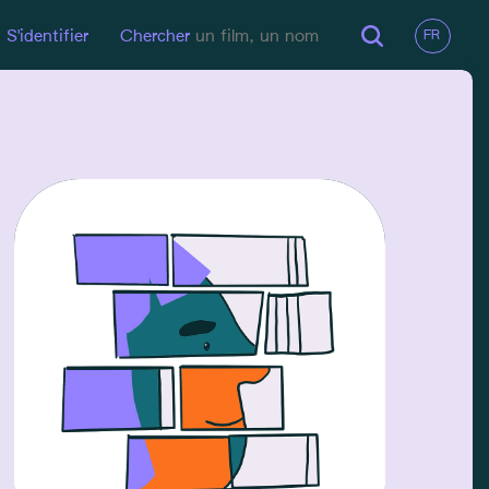
S'identifier
Chercher
EN LIGNE
Site Pro
EMAIL
marie.merlant@gmail.com
GSM
0498745785