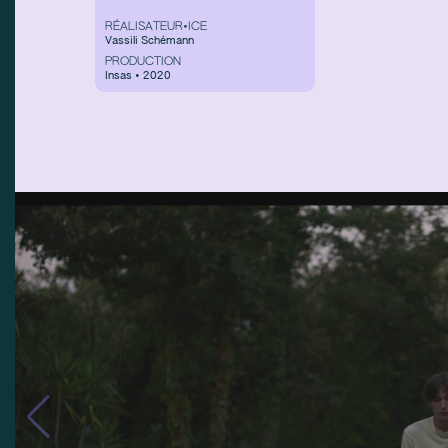
RÉALISATEUR•ICE
Vassili Schémann
PRODUCTION
Insas • 2020