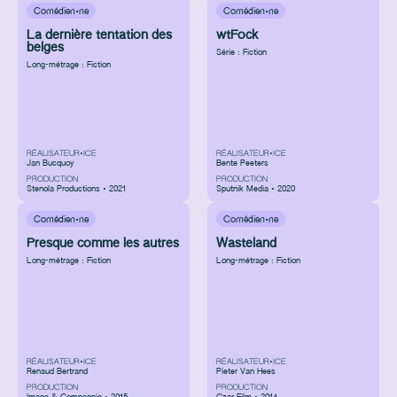
Comédien·ne
Comédien·ne
La dernière tentation des
wtFock
belges
Série : Fiction
Long-métrage : Fiction
RÉALISATEUR•ICE
RÉALISATEUR•ICE
Jan Bucquoy
Bente Peeters
PRODUCTION
PRODUCTION
Stenola Productions • 2021
Sputnik Media • 2020
Comédien·ne
Comédien·ne
Presque comme les autres
Wasteland
Long-métrage : Fiction
Long-métrage : Fiction
RÉALISATEUR•ICE
RÉALISATEUR•ICE
Renaud Bertrand
Pieter Van Hees
PRODUCTION
PRODUCTION