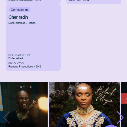
Image & Compagnie • 2015
Czar Film • 2014
Comédien·ne
Cher radin
Long-métrage : Fiction
RÉALISATEUR•ICE
Didier Albert
PRODUCTION
Ramona Productions • 2012