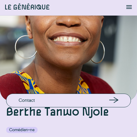
LE GÉNÉRIQUE
Info
S'identifier
Chercher
EN LIGNE
Site perso
EMAIL
d-waberthe@outlook.com
MON AGENT
info@auderetalent.com
Contact
Berthe Tanwo Njole
Comédien·ne