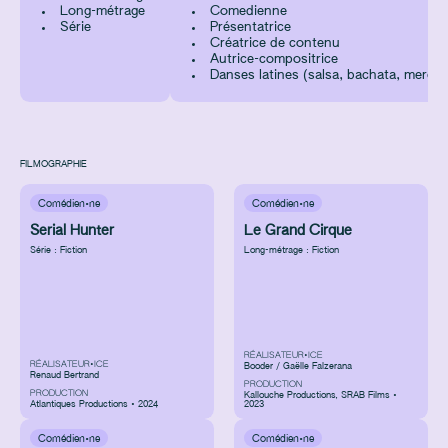
Long-métrage
Comedienne
Série
Présentatrice
Créatrice de contenu
Autrice-compositrice
Danses latines (salsa, bachata, meren
FILMOGRAPHIE
Comédien·ne
Comédien·ne
Serial Hunter
Le Grand Cirque
Série : Fiction
Long-métrage : Fiction
RÉALISATEUR•ICE
RÉALISATEUR•ICE
Booder / Gaëlle Falzerana
Renaud Bertrand
PRODUCTION
PRODUCTION
Kallouche Productions
,
SRAB Films •
Atlantiques Productions • 2024
2023
Comédien·ne
Comédien·ne