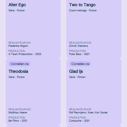
Alter Ego
Two to Tango
Série : Fiction
Court-métrage : Fiction
RÉALISATEUR•ICE
RÉALISATEUR•ICE
Frederike Migom
Dimitri Sterkens
PRODUCTION
PRODUCTION
A Team Productions • 2023
Polar Bear • 2021
Comédien·ne
Comédien·ne
Theodosia
Glad Ijs
Série : Fiction
Série : Fiction
RÉALISATEUR•ICE
RÉALISATEUR•ICE
Matthias Hoene
Raf Reyntjens/ Koen Van Sande
PRODUCTION
PRODUCTION
Be-Films • 2021
Cartouche • 2021