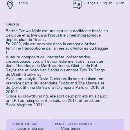
Flandre
Français
,
English
,
Dutch
À PROPOS
Berthe Tanwo Njole est une actrice autodidacte basée en
Belgique et active dans l’industrie cinématographique
depuis plus de 15 ans.
En 2022, elle est nominée dans la catégorie Artiste
féminine francophone de l’année aux Victoires du Reggae
!
Auteure-compositrice, interprète, présentatrice,
chroniqueuse, voix off et comédienne, vous l’avez vue
dans Theodosia de Matthias Hoene, Glad Ijs de Raf
Reyntjens et Koen Van Sande ou encore Two To Tango
de Dimitri Sterkens.
Avec son acolyte, David Corleone, ils se produisent en
première partie du légendaire Toots and The Maytals et
du Collectif Inna De Yard à l’Olympia à Paris en 2018 et
2019 !
Grâce au crowdfunding, elle sort deux projets musicaux :
un EP Tout simplement je suis, en 2017, et un album
Black Magic en 2021 !
CHAMPS D’ACTIVITÉ
COMPÉTENCES, LOGICIELS
Court-métrage
Chanteuse