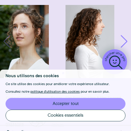
Nous utilisons des cookies
Ce site utilise des cookies pour améliorer votre expérience utilisateur.
Consultez notre
politique d'utilisation des cookies
pour en savoir plus.
DÉTAILS
CONDITIONS D'UTILISATION
CRÉDITS
Contact
Confidentialité
Équipes :
Elles Font Des Films
&
Elles Tournent
FAQ
Cookies
Design & Front-end :
Marie Frenois
Accepter tout
Manage cookies
Back-end : Louis Foulet
Cookies essentiels