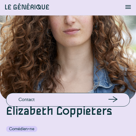
LE GÉNÉRIQUE
Info
S'identifier
Chercher
EMAIL
babeth.coppieters@gmail.com
GSM
0032476569898
Contact
Elizabeth Coppieters
Comédien·ne