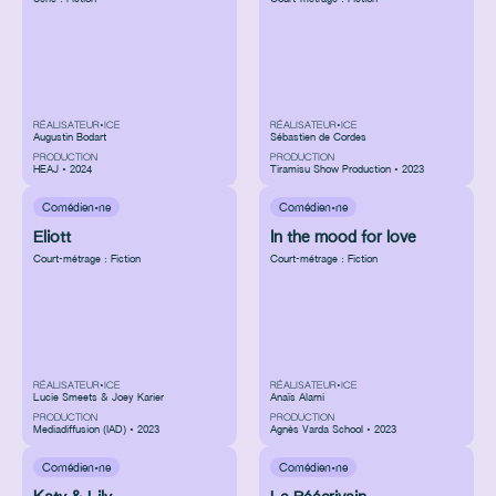
RÉALISATEUR•ICE
RÉALISATEUR•ICE
Augustin Bodart
Sébastien de Cordes
PRODUCTION
PRODUCTION
HEAJ • 2024
Tiramisu Show Production • 2023
Comédien·ne
Comédien·ne
Eliott
In the mood for love
Court-métrage : Fiction
Court-métrage : Fiction
RÉALISATEUR•ICE
RÉALISATEUR•ICE
Lucie Smeets & Joey Karier
Anaïs Alami
PRODUCTION
PRODUCTION
Mediadiffusion (IAD) • 2023
Agnès Varda School • 2023
Comédien·ne
Comédien·ne