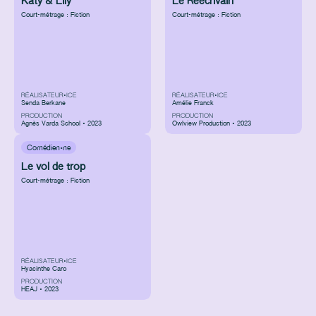
Katy & Lily
Le Réécrivain
Court-métrage : Fiction
Court-métrage : Fiction
RÉALISATEUR•ICE
RÉALISATEUR•ICE
Senda Berkane
Amélie Franck
PRODUCTION
PRODUCTION
Agnès Varda School • 2023
Owlview Production • 2023
Comédien·ne
Le vol de trop
Court-métrage : Fiction
RÉALISATEUR•ICE
Hyacinthe Caro
PRODUCTION
HEAJ • 2023