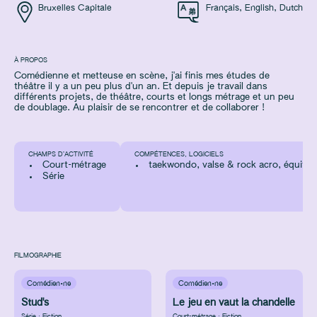
Bruxelles Capitale
Français
,
English
,
Dutch
À PROPOS
Comédienne et metteuse en scène, j'ai finis mes études de
théâtre il y a un peu plus d'un an. Et depuis je travail dans
différents projets, de théâtre, courts et longs métrage et un peu
de doublage. Au plaisir de se rencontrer et de collaborer !
CHAMPS D’ACTIVITÉ
COMPÉTENCES, LOGICIELS
Court-métrage
taekwondo, valse & rock acro, équitat
Série
FILMOGRAPHIE
Comédien·ne
Comédien·ne
Stud's
Le jeu en vaut la chandelle
Série : Fiction
Court-métrage : Fiction