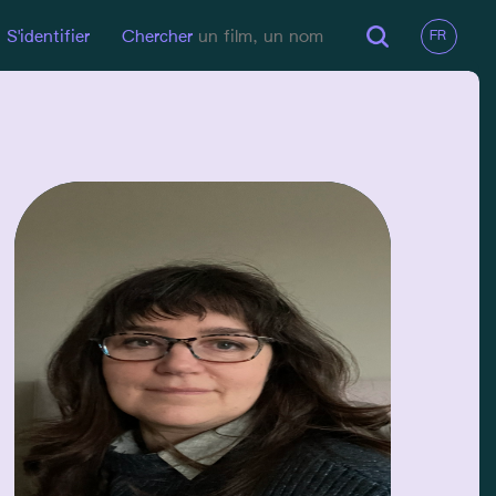
S'identifier
Chercher
EN LIGNE
Site Pro
EMAIL
anny.tubbs@icloud.com