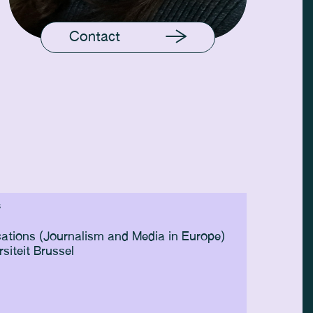
Contact
S
2019
ions (Journalism and Media in Europe)
Documenta
siteit Brussel
London Fi