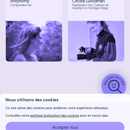
Antynomy
Cécilia Goodman
Compositeur·ice
Réalisateur·rice, Cadreur·se,
Assistant·e montage image
Nous utilisons des cookies
Ce site utilise des cookies pour améliorer votre expérience utilisateur.
Consultez notre
politique d'utilisation des cookies
pour en savoir plus.
DÉTAILS
CONDITIONS D'UTILISATION
CRÉDITS
Contact
Confidentialité
Équipes :
Elles Font Des Films
&
Elles Tournent
FAQ
Cookies
Design & Front-end :
Marie Frenois
Accepter tout