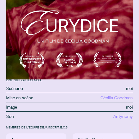
DISTRIBUTION TECHNIQUE
Scénario
moi
Mise en scène
Cécilia Goodman
Image
moi
Son
Antynomy
MEMBRES DE L'ÉQUIPE DÉJÀ INSCRIT.E.X.S