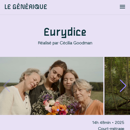
LE GÉNÉRIQUE
Info
S'identifier
Chercher
Eurydice
Réalisé par
Cécilia Goodman
14
h
48
min
• 2025
Court-métrage