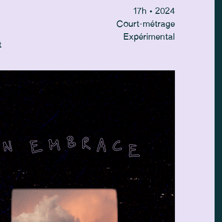
17
h
• 2024
Court-métrage
Expérimental
t