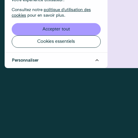
votre expérience utilisateur.
Consultez notre
politique d'utilisation des
cookies
pour en savoir plus.
Accepter tout
Cookies essentiels
Personnaliser
MEMBRES DE L'ÉQUIPE DÉJÀ INSCRIT.E.X.S
Magali Coremans
Réalisateur·rice, Directeur·rice de
casting