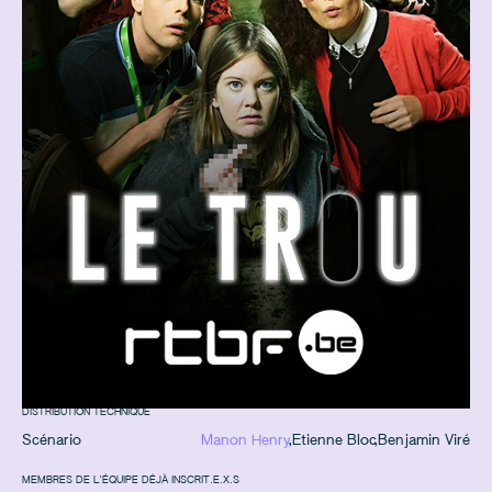
DISTRIBUTION TECHNIQUE
Scénario
Manon Henry
,
Etienne Bloc
,
Benjamin Viré
MEMBRES DE L'ÉQUIPE DÉJÀ INSCRIT.E.X.S