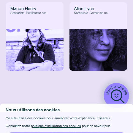
Manon Henry
Aline Lynn
Scénariste, Réalisateur·rice
Scénariste, Comédien·ne
Nous utilisons des cookies
Ce site utilise des cookies pour améliorer votre expérience utilisateur.
Consultez notre
politique d'utilisation des cookies
pour en savoir plus.
DÉTAILS
CONDITIONS D'UTILISATION
CRÉDITS
Contact
Confidentialité
Équipes :
Elles Font Des Films
&
Elles Tournent