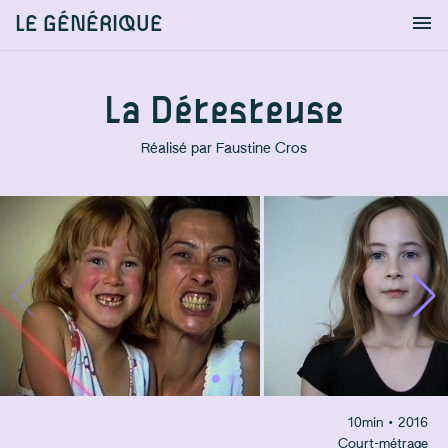
LE GÉNÉRIQUE
Info
S'identifier
Chercher
La Détesteuse
Réalisé par
Faustine Cros
10
min
• 2016
Court-métrage