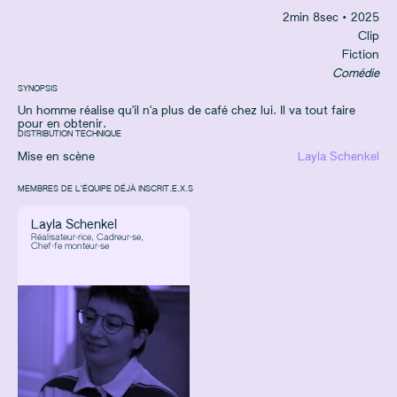
2
min
8
sec
• 2025
Clip
Fiction
Comédie
SYNOPSIS
Un homme réalise qu'il n'a plus de café chez lui. Il va tout faire
pour en obtenir.
DISTRIBUTION TECHNIQUE
Mise en scène
Layla Schenkel
MEMBRES DE L'ÉQUIPE DÉJÀ INSCRIT.E.X.S
Layla Schenkel
Réalisateur·rice, Cadreur·se,
Chef·fe monteur·se