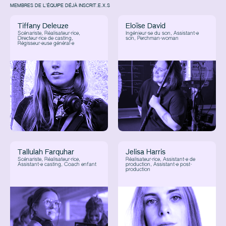
MEMBRES DE L'ÉQUIPE DÉJÀ INSCRIT.E.X.S
Tiffany Deleuze
Eloïse David
Scénariste, Réalisateur·rice,
Ingénieur·se du son, Assistant·e
Directeur·rice de casting,
son, Perchman·woman
Régisseur·euse général·e
Tallulah Farquhar
Jelisa Harris
Scénariste, Réalisateur·rice,
Réalisateur·rice, Assistant·e de
Assistant·e casting, Coach enfant
production, Assistant·e post-
production