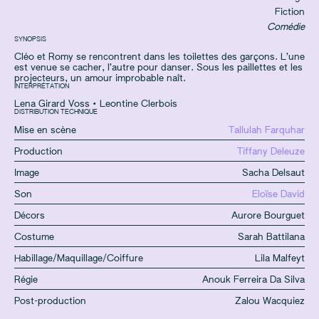
Fiction
Comédie
SYNOPSIS
Cléo et Romy se rencontrent dans les toilettes des garçons. L’une
est venue se cacher, l’autre pour danser. Sous les paillettes et les
projecteurs, un amour improbable naît.
INTERPRÉTATION
Lena Girard Voss
•
Leontine Clerbois
DISTRIBUTION TECHNIQUE
Mise en scène
Tallulah Farquhar
Production
Tiffany Deleuze
Image
Sacha Delsaut
Son
Eloïse David
Décors
Aurore Bourguet
Costume
Sarah Battilana
Habillage/Maquillage/Coiffure
Lila Malfeyt
Régie
Anouk Ferreira Da Silva
Post-production
Zalou Wacquiez