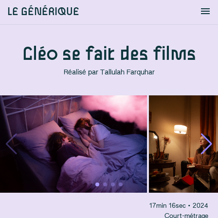
LE GÉNÉRIQUE
Info
S'identifier
Chercher
Cléo se fait des films
Réalisé par
Tallulah Farquhar
17
min
16
sec
• 2024
Court-métrage