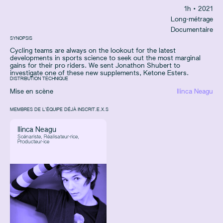
1
h
• 2021
Long-métrage
Documentaire
SYNOPSIS
Cycling teams are always on the lookout for the latest
developments in sports science to seek out the most marginal
gains for their pro riders. We sent Jonathon Shubert to
investigate one of these new supplements, Ketone Esters.
DISTRIBUTION TECHNIQUE
Mise en scène
Ilinca Neagu
MEMBRES DE L'ÉQUIPE DÉJÀ INSCRIT.E.X.S
Ilinca Neagu
Scénariste, Réalisateur·rice,
Producteur·ice