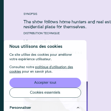
SYNOPSIS
The show follows home hunters and real esta
residential place for themselves.
DISTRIBUTION TECHNIQUE
Mise en scène
Nous utilisons des cookies
MEMBRES DE L'ÉQUIPE DÉJÀ INSCRIT.E.X.S
Ce site utilise des cookies pour améliorer
votre expérience utilisateur.
Ilinca Neagu
Consultez notre
politique d'utilisation des
Scénariste, Réalisateur·rice,
cookies
pour en savoir plus.
Producteur·ice
Accepter tout
Cookies essentiels
Personnaliser