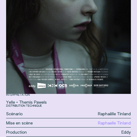
INTERPRÉTATION
Yelle
•
Themis Pawels
DISTRIBUTION TECHNIQUE
Scénario
Raphaëlle Tinland
Mise en scène
Raphaelle Tinland
Production
Eddy