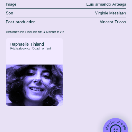
Image
Luis armando Arteaga
Son
Virginie Messiaen
Post-production
Vincent Tricon
MEMBRES DE L'ÉQUIPE DÉJÀ INSCRIT.E.X.S
Raphaelle Tinland
Réalisateur·rice, Coach enfant